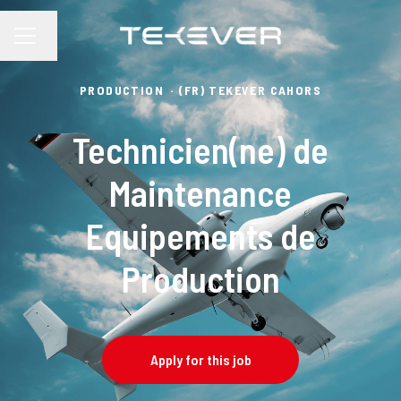
Change language
CAREER MENU
PRODUCTION
·
(FR) TEKEVER CAHORS
Technicien(ne) de
Maintenance
Equipements de
Production
Apply for this job